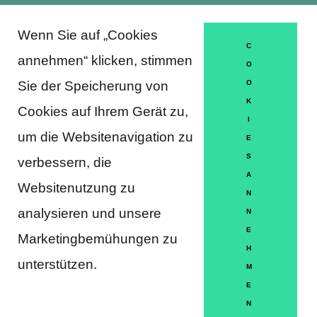
Wenn Sie auf „Cookies
About Trausti e.V.
C
annehmen“ klicken, stimmen
O
Sie der Speicherung von
O
K
DATENSCHUTZERKLÄRUNG
Cookies auf Ihrem Gerät zu,
I
MITGLIEDSCHAFT
um die Websitenavigation zu
E
S
verbessern, die
HÄUFIGE FRAGEN
A
Websitenutzung zu
KONTAKT
N
analysieren und unsere
N
IMPRESSUM
E
Marketingbemühungen zu
H
HILFE
unterstützen.
M
E
N
Partner