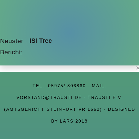
Neuster
ISI Trec
Bericht:
TEL.:
05975/ 306860
- MAIL:
VORSTAND@TRAUSTI.DE
- TRAUSTI E.V.
(AMTSGERICHT STEINFURT VR 1662) - DESIGNED
BY LARS 2018