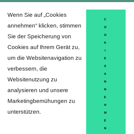
Wenn Sie auf „Cookies
About Trausti e.V.
C
annehmen“ klicken, stimmen
O
Sie der Speicherung von
O
K
DATENSCHUTZERKLÄRUNG
Cookies auf Ihrem Gerät zu,
I
MITGLIEDSCHAFT
um die Websitenavigation zu
E
S
verbessern, die
HÄUFIGE FRAGEN
A
Websitenutzung zu
KONTAKT
N
analysieren und unsere
N
IMPRESSUM
E
Marketingbemühungen zu
H
HILFE
unterstützen.
M
E
N
Partner