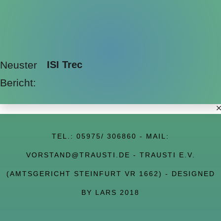
Neuster
ISI Trec
Bericht:
TEL.:
05975/ 306860
- MAIL:
VORSTAND@TRAUSTI.DE
- TRAUSTI E.V.
(AMTSGERICHT STEINFURT VR 1662) - DESIGNED
BY LARS 2018