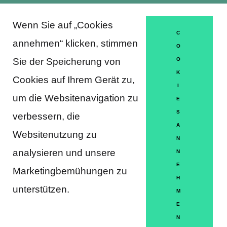
Wenn Sie auf „Cookies
About Trausti e.V.
C
annehmen“ klicken, stimmen
O
Sie der Speicherung von
O
K
DATENSCHUTZERKLÄRUNG
Cookies auf Ihrem Gerät zu,
I
MITGLIEDSCHAFT
um die Websitenavigation zu
E
S
verbessern, die
HÄUFIGE FRAGEN
A
Websitenutzung zu
KONTAKT
N
analysieren und unsere
N
IMPRESSUM
E
Marketingbemühungen zu
H
HILFE
unterstützen.
M
E
N
Partner