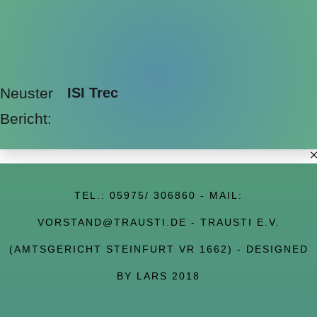
Neuster
ISI Trec
Bericht:
TEL.:
05975/ 306860
- MAIL:
VORSTAND@TRAUSTI.DE
- TRAUSTI E.V.
(AMTSGERICHT STEINFURT VR 1662) - DESIGNED
BY LARS 2018