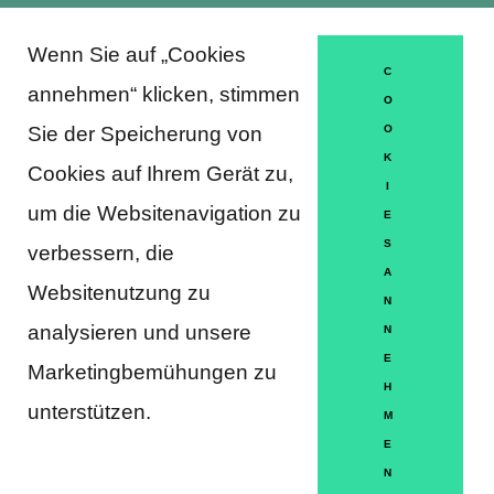
Wenn Sie auf „Cookies
About Trausti e.V.
C
annehmen“ klicken, stimmen
O
Sie der Speicherung von
O
K
DATENSCHUTZERKLÄRUNG
Cookies auf Ihrem Gerät zu,
I
MITGLIEDSCHAFT
um die Websitenavigation zu
E
S
verbessern, die
HÄUFIGE FRAGEN
A
Websitenutzung zu
KONTAKT
N
analysieren und unsere
N
IMPRESSUM
E
Marketingbemühungen zu
H
HILFE
unterstützen.
M
E
N
Partner