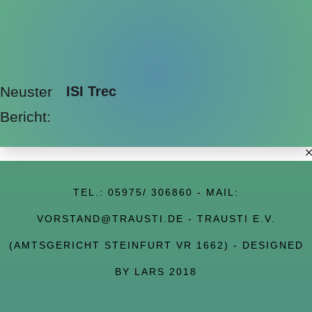
Neuster
ISI Trec
Bericht:
TEL.:
05975/ 306860
- MAIL:
VORSTAND@TRAUSTI.DE
- TRAUSTI E.V.
(AMTSGERICHT STEINFURT VR 1662) - DESIGNED
BY LARS 2018