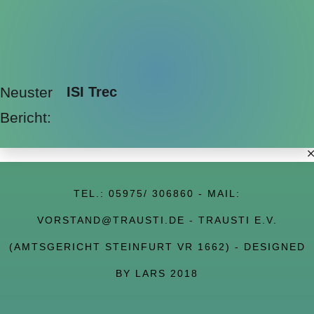
Neuster
ISI Trec
Bericht:
TEL.:
05975/ 306860
- MAIL:
VORSTAND@TRAUSTI.DE
- TRAUSTI E.V.
(AMTSGERICHT STEINFURT VR 1662) - DESIGNED
BY LARS 2018