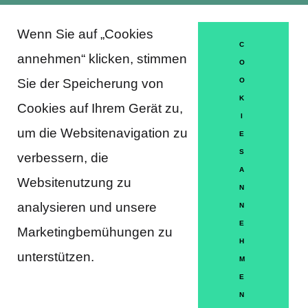
Wenn Sie auf „Cookies
About Trausti e.V.
C
annehmen“ klicken, stimmen
O
Sie der Speicherung von
O
K
DATENSCHUTZERKLÄRUNG
Cookies auf Ihrem Gerät zu,
I
MITGLIEDSCHAFT
um die Websitenavigation zu
E
S
verbessern, die
HÄUFIGE FRAGEN
A
Websitenutzung zu
KONTAKT
N
analysieren und unsere
N
IMPRESSUM
E
Marketingbemühungen zu
H
HILFE
unterstützen.
M
E
N
Partner