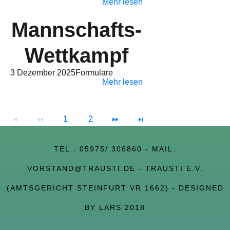
Mehr lesen
Mannschafts-
Wettkampf
3 Dezember 2025
Formulare
Mehr lesen
1
2
TEL.:
05975/ 306860
- MAIL:
VORSTAND@TRAUSTI.DE
- TRAUSTI E.V.
(AMTSGERICHT STEINFURT VR 1662) - DESIGNED
BY LARS 2018