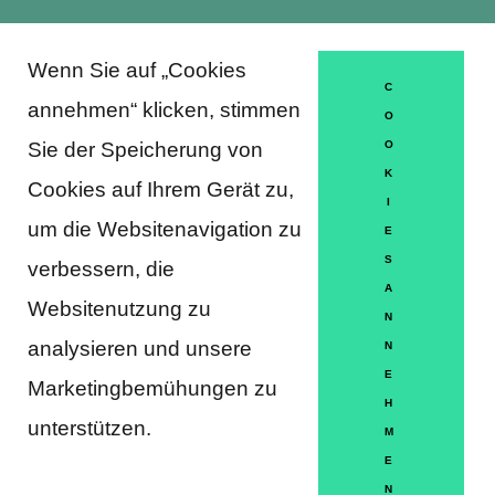
Wenn Sie auf „Cookies
About Trausti e.V.
C
annehmen“ klicken, stimmen
O
Sie der Speicherung von
O
K
DATENSCHUTZERKLÄRUNG
Cookies auf Ihrem Gerät zu,
I
MITGLIEDSCHAFT
um die Websitenavigation zu
E
S
verbessern, die
HÄUFIGE FRAGEN
A
Websitenutzung zu
KONTAKT
N
analysieren und unsere
N
IMPRESSUM
E
Marketingbemühungen zu
H
HILFE
unterstützen.
M
E
N