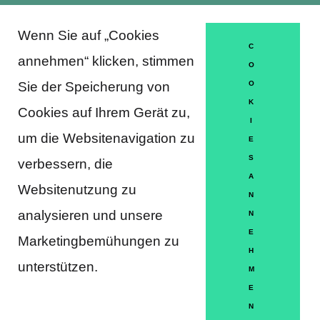
Wenn Sie auf „Cookies
About Trausti e.V.
C
annehmen“ klicken, stimmen
O
Sie der Speicherung von
O
K
DATENSCHUTZERKLÄRUNG
Cookies auf Ihrem Gerät zu,
I
MITGLIEDSCHAFT
um die Websitenavigation zu
E
S
verbessern, die
HÄUFIGE FRAGEN
A
Websitenutzung zu
KONTAKT
N
analysieren und unsere
N
IMPRESSUM
E
Marketingbemühungen zu
H
HILFE
unterstützen.
M
E
N
Partner