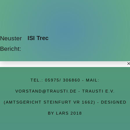
Neuster
ISI Trec
Bericht:
TEL.:
05975/ 306860
- MAIL:
VORSTAND@TRAUSTI.DE
- TRAUSTI E.V.
(AMTSGERICHT STEINFURT VR 1662) - DESIGNED
BY LARS 2018