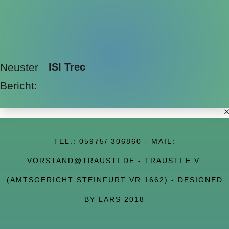
Neuster
ISI Trec
Bericht:
TEL.:
05975/ 306860
- MAIL:
VORSTAND@TRAUSTI.DE
- TRAUSTI E.V.
(AMTSGERICHT STEINFURT VR 1662) - DESIGNED
BY LARS 2018