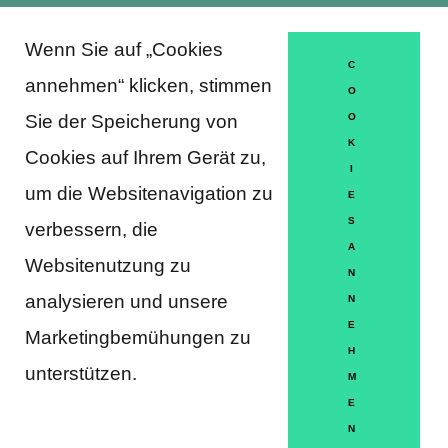
Wenn Sie auf „Cookies
About Trausti e.V.
C
annehmen“ klicken, stimmen
O
Sie der Speicherung von
O
K
DATENSCHUTZERKLÄRUNG
Cookies auf Ihrem Gerät zu,
I
MITGLIEDSCHAFT
um die Websitenavigation zu
E
S
verbessern, die
HÄUFIGE FRAGEN
A
Websitenutzung zu
KONTAKT
N
analysieren und unsere
N
IMPRESSUM
E
Marketingbemühungen zu
H
HILFE
unterstützen.
M
E
N
Partner