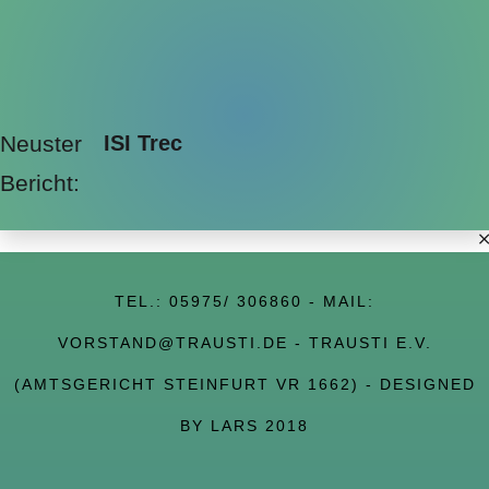
Neuster
ISI Trec
Bericht:
TEL.:
05975/ 306860
- MAIL:
VORSTAND@TRAUSTI.DE
- TRAUSTI E.V.
(AMTSGERICHT STEINFURT VR 1662) - DESIGNED
BY LARS 2018