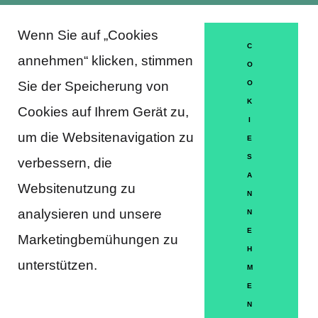
Wenn Sie auf „Cookies
About Trausti e.V.
C
annehmen“ klicken, stimmen
O
Sie der Speicherung von
O
K
DATENSCHUTZERKLÄRUNG
Cookies auf Ihrem Gerät zu,
I
MITGLIEDSCHAFT
um die Websitenavigation zu
E
S
verbessern, die
HÄUFIGE FRAGEN
A
Websitenutzung zu
KONTAKT
N
analysieren und unsere
N
IMPRESSUM
E
Marketingbemühungen zu
H
HILFE
unterstützen.
M
E
N
Partner