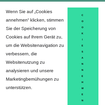
Wenn Sie auf „Cookies
About Trausti e.V.
C
annehmen“ klicken, stimmen
O
Sie der Speicherung von
O
K
DATENSCHUTZERKLÄRUNG
Cookies auf Ihrem Gerät zu,
I
MITGLIEDSCHAFT
um die Websitenavigation zu
E
S
verbessern, die
HÄUFIGE FRAGEN
A
Websitenutzung zu
KONTAKT
N
analysieren und unsere
N
IMPRESSUM
E
Marketingbemühungen zu
H
HILFE
unterstützen.
M
E
N
Partner