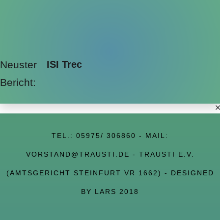
Neuster
ISI Trec
Bericht:
TEL.:
05975/ 306860
- MAIL:
VORSTAND@TRAUSTI.DE
- TRAUSTI E.V.
(AMTSGERICHT STEINFURT VR 1662) - DESIGNED
BY LARS 2018