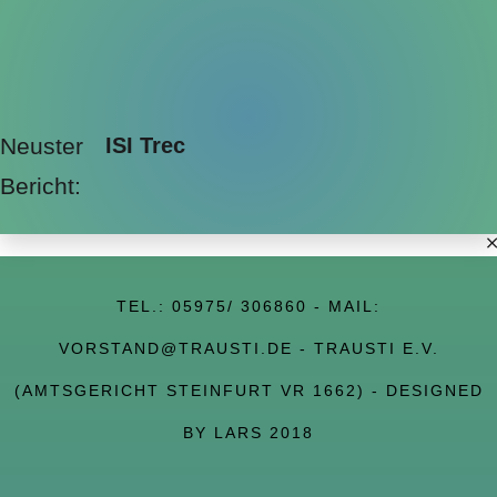
Neuster
ISI Trec
Bericht:
TEL.:
05975/ 306860
- MAIL:
VORSTAND@TRAUSTI.DE
- TRAUSTI E.V.
(AMTSGERICHT STEINFURT VR 1662) - DESIGNED
BY LARS 2018