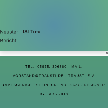
Neuster
ISI Trec
Bericht:
TEL.:
05975/ 306860
- MAIL:
VORSTAND@TRAUSTI.DE
- TRAUSTI E.V.
(AMTSGERICHT STEINFURT VR 1662) - DESIGNED
BY LARS 2018