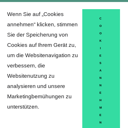
Wenn Sie auf „Cookies
About Trausti e.V.
C
annehmen“ klicken, stimmen
O
Sie der Speicherung von
O
K
DATENSCHUTZERKLÄRUNG
Cookies auf Ihrem Gerät zu,
I
MITGLIEDSCHAFT
um die Websitenavigation zu
E
S
verbessern, die
HÄUFIGE FRAGEN
A
Websitenutzung zu
KONTAKT
N
analysieren und unsere
N
IMPRESSUM
E
Marketingbemühungen zu
H
HILFE
unterstützen.
M
E
N
Partner