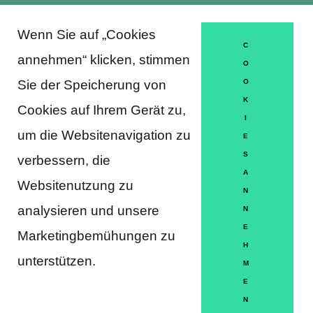
Wenn Sie auf „Cookies
About Trausti e.V.
C
annehmen“ klicken, stimmen
O
Sie der Speicherung von
O
K
DATENSCHUTZERKLÄRUNG
Cookies auf Ihrem Gerät zu,
I
MITGLIEDSCHAFT
um die Websitenavigation zu
E
S
verbessern, die
HÄUFIGE FRAGEN
A
Websitenutzung zu
KONTAKT
N
analysieren und unsere
N
IMPRESSUM
E
Marketingbemühungen zu
H
HILFE
unterstützen.
M
E
N
Partner