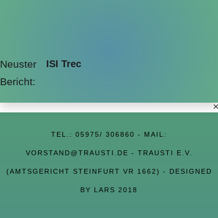
Neuster
ISI Trec
Bericht:
TEL.:
05975/ 306860
- MAIL:
VORSTAND@TRAUSTI.DE
- TRAUSTI E.V.
(AMTSGERICHT STEINFURT VR 1662) - DESIGNED
BY LARS 2018