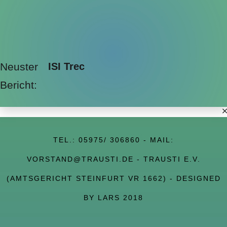
Neuster
ISI Trec
Bericht:
TEL.:
05975/ 306860
- MAIL:
VORSTAND@TRAUSTI.DE
- TRAUSTI E.V.
(AMTSGERICHT STEINFURT VR 1662) - DESIGNED
BY LARS 2018