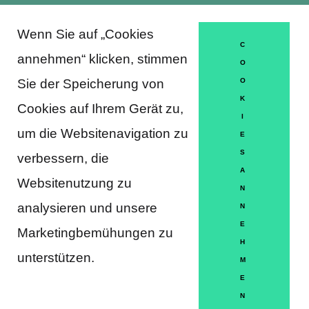
Wenn Sie auf „Cookies
About Trausti e.V.
C
annehmen“ klicken, stimmen
O
Sie der Speicherung von
O
K
DATENSCHUTZERKLÄRUNG
Cookies auf Ihrem Gerät zu,
I
MITGLIEDSCHAFT
um die Websitenavigation zu
E
S
verbessern, die
HÄUFIGE FRAGEN
A
Websitenutzung zu
KONTAKT
N
analysieren und unsere
N
IMPRESSUM
E
Marketingbemühungen zu
H
HILFE
unterstützen.
M
E
N
Partner