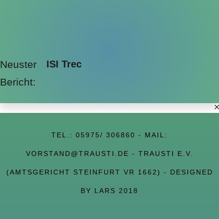
Neuster
ISI Trec
Bericht:
TEL.:
05975/ 306860
- MAIL:
VORSTAND@TRAUSTI.DE
- TRAUSTI E.V.
(AMTSGERICHT STEINFURT VR 1662) - DESIGNED
BY LARS 2018