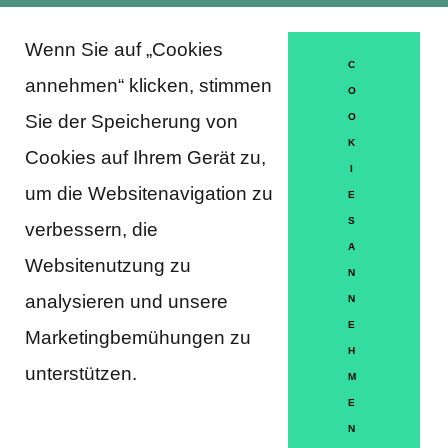
Wenn Sie auf „Cookies
About Trausti e.V.
C
annehmen“ klicken, stimmen
O
Sie der Speicherung von
O
K
DATENSCHUTZERKLÄRUNG
Cookies auf Ihrem Gerät zu,
I
MITGLIEDSCHAFT
um die Websitenavigation zu
E
S
verbessern, die
HÄUFIGE FRAGEN
A
Websitenutzung zu
KONTAKT
N
analysieren und unsere
N
IMPRESSUM
E
Marketingbemühungen zu
H
HILFE
unterstützen.
M
E
N
Partner