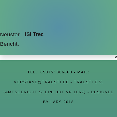
Neuster
ISI Trec
Bericht:
TEL.:
05975/ 306860
- MAIL:
VORSTAND@TRAUSTI.DE
- TRAUSTI E.V.
(AMTSGERICHT STEINFURT VR 1662) - DESIGNED
BY LARS 2018