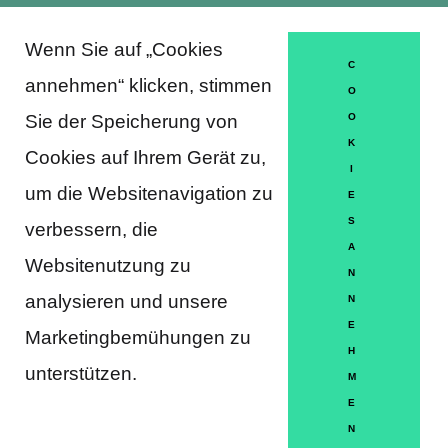
Wenn Sie auf „Cookies
About Trausti e.V.
C
annehmen“ klicken, stimmen
O
Sie der Speicherung von
O
K
DATENSCHUTZERKLÄRUNG
Cookies auf Ihrem Gerät zu,
I
MITGLIEDSCHAFT
um die Websitenavigation zu
E
S
verbessern, die
HÄUFIGE FRAGEN
A
Websitenutzung zu
KONTAKT
N
analysieren und unsere
N
IMPRESSUM
E
Marketingbemühungen zu
H
HILFE
unterstützen.
M
E
N
Partner