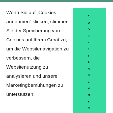
Wenn Sie auf „Cookies
About Trausti e.V.
C
annehmen“ klicken, stimmen
O
Sie der Speicherung von
O
K
DATENSCHUTZERKLÄRUNG
Cookies auf Ihrem Gerät zu,
I
MITGLIEDSCHAFT
um die Websitenavigation zu
E
S
verbessern, die
HÄUFIGE FRAGEN
A
Websitenutzung zu
KONTAKT
N
analysieren und unsere
N
IMPRESSUM
E
Marketingbemühungen zu
H
HILFE
unterstützen.
M
E
N
Partner