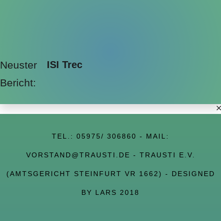
Neuster
ISI Trec
Bericht:
TEL.:
05975/ 306860
- MAIL:
VORSTAND@TRAUSTI.DE
- TRAUSTI E.V.
(AMTSGERICHT STEINFURT VR 1662) - DESIGNED
BY LARS 2018