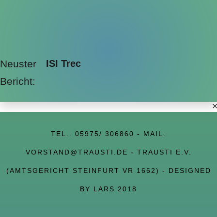
Neuster
ISI Trec
Bericht:
TEL.:
05975/ 306860
- MAIL:
VORSTAND@TRAUSTI.DE
- TRAUSTI E.V.
(AMTSGERICHT STEINFURT VR 1662) - DESIGNED
BY LARS 2018