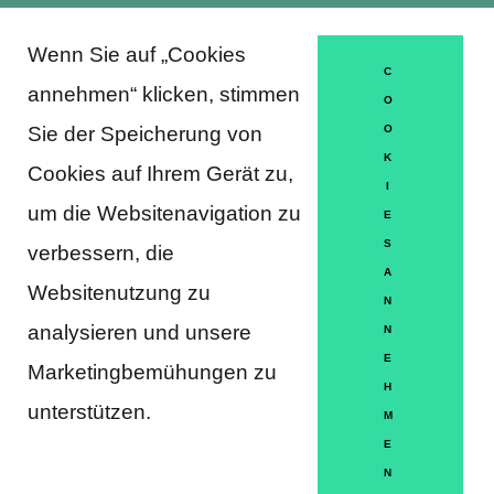
Wenn Sie auf „Cookies
About Trausti e.V.
C
annehmen“ klicken, stimmen
O
Sie der Speicherung von
O
K
DATENSCHUTZERKLÄRUNG
Cookies auf Ihrem Gerät zu,
I
MITGLIEDSCHAFT
um die Websitenavigation zu
E
S
verbessern, die
HÄUFIGE FRAGEN
A
Websitenutzung zu
KONTAKT
N
analysieren und unsere
N
IMPRESSUM
E
Marketingbemühungen zu
H
HILFE
unterstützen.
M
E
N
Partner