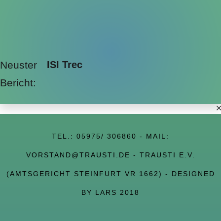
Neuster
ISI Trec
Bericht:
TEL.:
05975/ 306860
- MAIL:
VORSTAND@TRAUSTI.DE
- TRAUSTI E.V.
(AMTSGERICHT STEINFURT VR 1662) - DESIGNED
BY LARS 2018