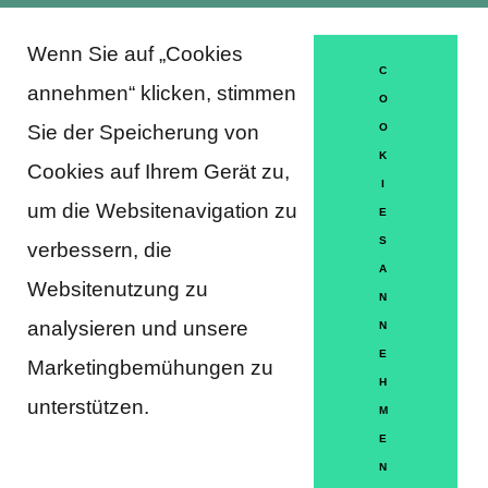
Wenn Sie auf „Cookies
About Trausti e.V.
C
annehmen“ klicken, stimmen
O
Sie der Speicherung von
O
K
DATENSCHUTZERKLÄRUNG
Cookies auf Ihrem Gerät zu,
I
MITGLIEDSCHAFT
um die Websitenavigation zu
E
S
verbessern, die
HÄUFIGE FRAGEN
A
Websitenutzung zu
KONTAKT
N
analysieren und unsere
N
IMPRESSUM
E
Marketingbemühungen zu
H
HILFE
unterstützen.
M
E
N
Partner