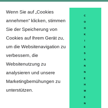
Wenn Sie auf „Cookies
About Trausti e.V.
C
annehmen“ klicken, stimmen
O
Sie der Speicherung von
O
K
DATENSCHUTZERKLÄRUNG
Cookies auf Ihrem Gerät zu,
I
MITGLIEDSCHAFT
um die Websitenavigation zu
E
S
verbessern, die
HÄUFIGE FRAGEN
A
Websitenutzung zu
KONTAKT
N
analysieren und unsere
N
IMPRESSUM
E
Marketingbemühungen zu
H
HILFE
unterstützen.
M
E
N
Partner