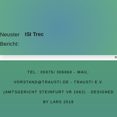
Neuster
ISI Trec
Bericht:
TEL.:
05975/ 306860
- MAIL:
VORSTAND@TRAUSTI.DE
- TRAUSTI E.V.
(AMTSGERICHT STEINFURT VR 1662) - DESIGNED
BY LARS 2018