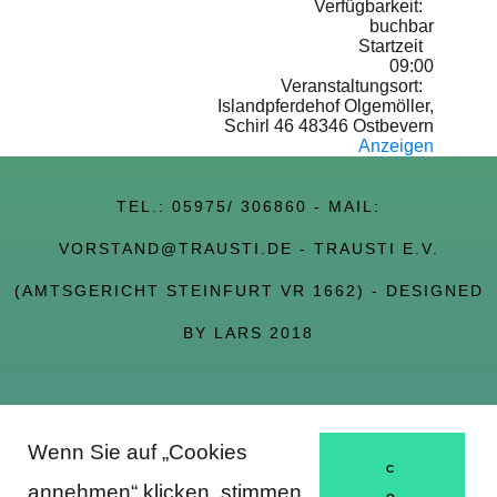
Verfügbarkeit:
buchbar
Startzeit
09:00
Veranstaltungsort:
Islandpferdehof Olgemöller,
Schirl 46 48346 Ostbevern
Anzeigen
TEL.:
05975/ 306860
- MAIL:
VORSTAND@TRAUSTI.DE
- TRAUSTI E.V.
(AMTSGERICHT STEINFURT VR 1662) - DESIGNED
BY LARS 2018
Wenn Sie auf „Cookies
About Trausti e.V.
C
annehmen“ klicken, stimmen