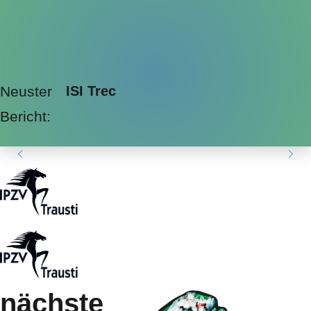
Neuster
ISI Trec
Bericht:
nächste