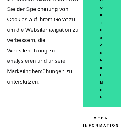
O
Sie der Speicherung von
O
K
DATENSCHUTZERKLÄRUNG
Cookies auf Ihrem Gerät zu,
I
MITGLIEDSCHAFT
um die Websitenavigation zu
E
S
verbessern, die
HÄUFIGE FRAGEN
A
Websitenutzung zu
KONTAKT
N
analysieren und unsere
N
IMPRESSUM
E
Marketingbemühungen zu
H
HILFE
unterstützen.
M
E
N
Partner
MEHR
INFORMATION