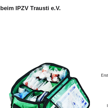
eim IPZV Trausti e.V.
andpferd - reiten in allen Gangarten in freier Natur!
Erst