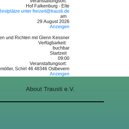
Veranstaltungsort:
Hof Falkenburg - Elte
estplätze unter freizeit@trausti.de
am
29 August 2026
Anzeigen
en und Richten mit Glenn Kessner
Verfügbarkeit:
buchbar
Startzeit
09:00
Veranstaltungsort:
möller, Schirl 46 48346 Ostbevern
Anzeigen
About Trausti e.V.
DATENSCHUTZERKLÄRUNG
MITGLIEDSCHAFT