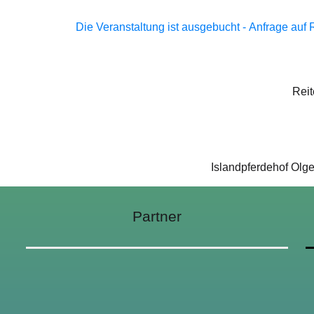
Die Veranstaltung ist ausgebucht - Anfrage auf R
Reit
Islandpferdehof Olge
Partner