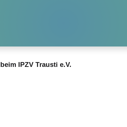
HOME
AKTUELLES
WIR-ÜBER-UNS
GALLERY
eim IPZV Trausti e.V.
andpferd - reiten in allen Gangarten in freier Natur!