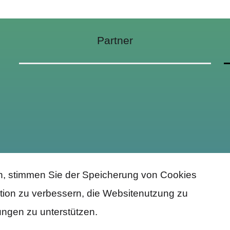
Partner
n, stimmen Sie der Speicherung von Cookies
tion zu verbessern, die Websitenutzung zu
ngen zu unterstützen.
TRAUSTI.DE
- TRAUSTI E.V. (AMTSGERICHT STEINF